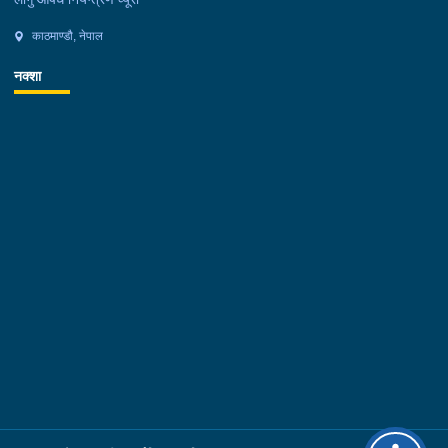
काठमाण्डौ, नेपाल
नक्शा