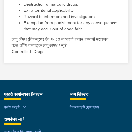
Destruction of narcotic drugs.
Extra territorial applicability.
Reward to informers and investigators.
Exemption from punishment for any consequences
that may occur out of good faith.
लागु औषध (नियन्त्रण) ऐन,२०३३ मा भएको सजाय सम्बन्धी प्रावधान
पञ्च-वर्षिय तथ्याङ्क लागु औषध
/
ब्यूरो
Controlled_Drugs
प्रहरी कार्यालयका लिंकहरू
अन्य लिंकहरु
प्रदेश प्रहरी
नेपाल प्रहरी (मुख्य पृष्ठ)
सम्पर्कको लागि
लागु औषध नियन्त्रण व्यूरो