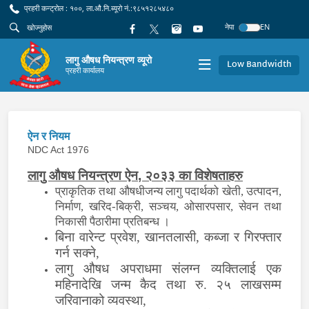
प्रहरी कन्ट्रोल : १००, ला.औ.नि.ब्यूरो नं.:९८५१२८५४८०
नेपा
EN
लागु औषध नियन्त्रण व्यूरो
Low Bandwidth
प्रहरी कार्यालय
ऐन र नियम
NDC Act 1976
लागु औषध नियन्त्रण ऐन
, २०३३ का विशेषताहरु
प्राकृतिक तथा औषधीजन्य लागु पदार्थको खेती
, उत्पादन,
निर्माण, खरिद-बिक्री, सञ्चय, ओसारपसार, सेवन तथा
निकासी पैठारीमा प्रतिबन्ध ।
बिना वारेन्ट प्रवेश
, खानतलासी, कब्जा र गिरफ्तार
गर्न सक्ने,
लागु औषध अपराधमा संलग्न व्यक्तिलाई एक
महिनादेखि जन्म कैद तथा रु
. २५ लाखसम्म
जरिवानाको व्यवस्था,