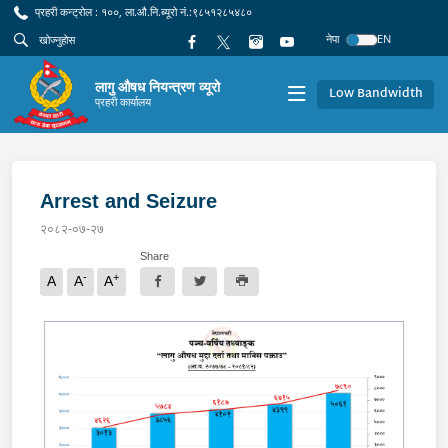
प्रहरी कन्ट्रोल : १००, ला.औ.नि.ब्यूरो नं.:९८५१२८५४८०
नेपा
EN
लागु औषध नियन्त्रण व्यूरो
Low Bandwidth
प्रहरी कार्यालय
Arrest and Seizure
२०८२-०७-२७
Share
-
+
A
A
A