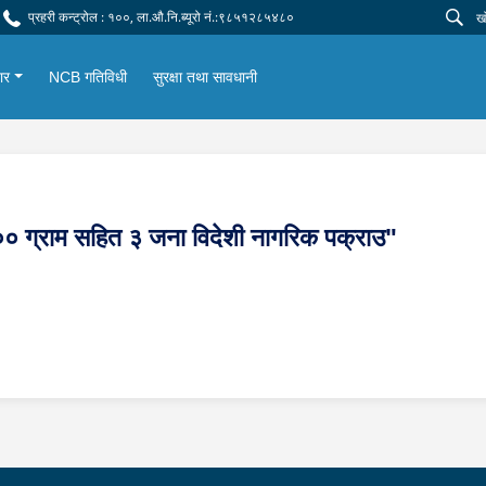
प्रहरी कन्ट्रोल : १००, ला.औ.नि.ब्यूरो नं.:९८५१२८५४८०
ार
NCB गतिविधी
सुरक्षा तथा सावधानी
० ग्राम सहित ३ जना विदेशी नागरिक पक्राउ"