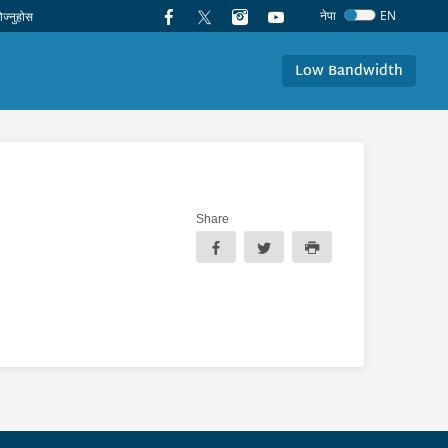
नेपा
EN
Low Bandwidth
Share