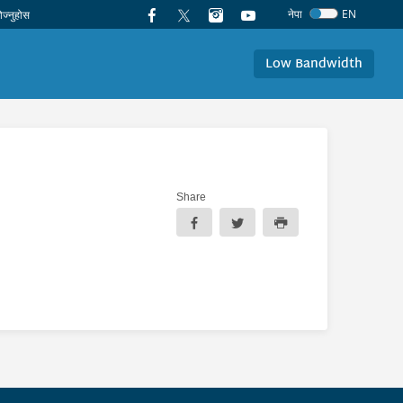
नेपा
EN
Low Bandwidth
Share