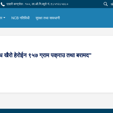
प्रहरी कन्ट्रोल : १००, ला.औ.नि.ब्यूरो नं.:९८५१२८५४८०
ार
NCB गतिविधी
सुरक्षा तथा सावधानी
खैरो हेरोईन ९५७ ग्राम पक्राउ तथा बरामद"