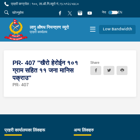
प्रहरी कन्ट्रोल : १००, ला.औ.नि.ब्यूरो नं.:९८५१२८५४८०
नेपा
EN
लागु औषध नियन्त्रण व्यूरो
Low Bandwidth
प्रहरी कार्यालय
PR- 407 "खैरो हेरोईन १०१
Share
ग्राम सहित ११ जना मानिस
पक्राउ"
PR- 407
प्रहरी कार्यालयका लिंकहरू
अन्य लिंकहरु