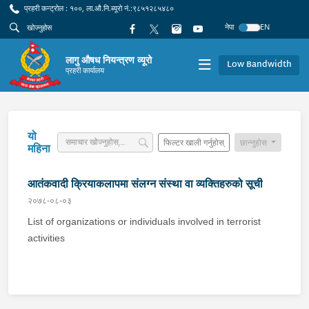
प्रहरी कन्ट्रोल : १००, ला.औ.नि.ब्यूरो नं.:९८५१२८५४८०
नेपा
EN
लागु औषध नियन्त्रण व्यूरो
Low Bandwidth
प्रहरी कार्यालय
यो
फिल्टर खाली गर्नुहोस्
छान्नुहोस
महिना
आतंकवादी क्रियाकलापमा संलग्न संस्था वा व्यक्तिहरुको सूची
२०७८-०८-०३
List of organizations or individuals involved in terrorist
activities